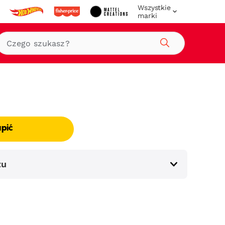
Wszystkie
marki
Szukaj
upić
tu