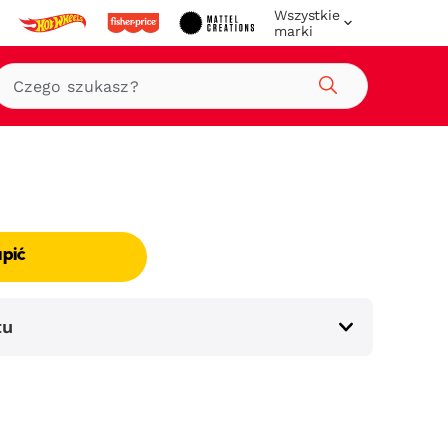
Wszystkie
marki
Szukaj
upić
tu