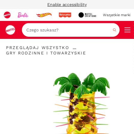
Enable accessibility
Wszystkie marki
Szukaj
...
PRZEGLĄDAJ WSZYSTKO
Rozwiń
GRY RODZINNE I TOWARZYSKIE
elementy
nawigacyjne