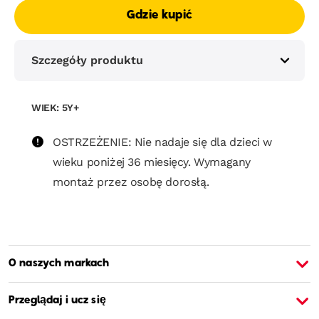
Gdzie kupić
Szczegóły produktu
WIEK: 5Y+
OSTRZEŻENIE: Nie nadaje się dla dzieci w
wieku poniżej 36 miesięcy. Wymagany
montaż przez osobę dorosłą.
O naszych markach
O Barbie
O
Przeglądaj i ucz się