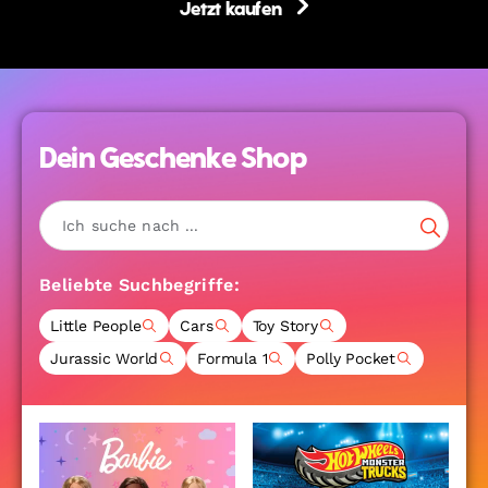
Jetzt kaufen
Dein Geschenke Shop
Beliebte Suchbegriffe:
Little People
Cars
Toy Story
Jurassic World
Formula 1
Polly Pocket