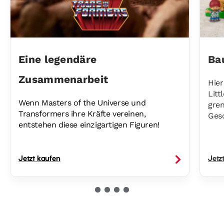
Eine legendäre
Ba
Zusammenarbeit
Hie
Litt
Wenn Masters of the Universe und
gre
Transformers ihre Kräfte vereinen,
Ges
entstehen diese einzigartigen Figuren!
Jetzt kaufen
Jetz