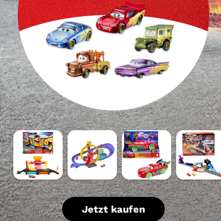
Disney
Disney
Disney
Disney
Pixar
Pixar
Pixar
Pixar
Cars
Cars
Cars
Cars
Autowaschanlagen-
Rennen
Rennen
Piston
Spielset
Zur
Zur
Cup
Für
Feier
Feier
Stunt-
Rennwagen
Von
Lightning
Rennstreck
Jetzt kaufen
Und
Lightning
Mcqueen
Spielset