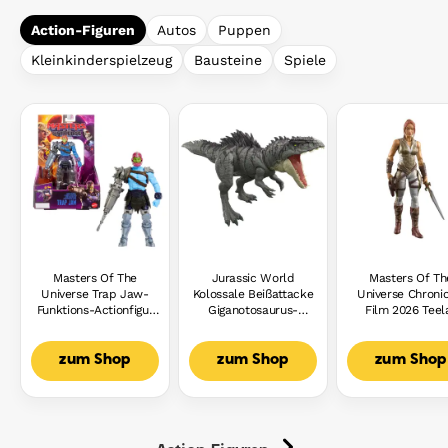
Action-Figuren
Autos
Puppen
Kleinkinderspielzeug
Bausteine
Spiele
Masters Of The
Jurassic World
Masters Of Th
Universe Trap Jaw-
Kolossale Beißattacke
Universe Chronic
Funktions-Actionfigur
Giganotosaurus-
Film 2026 Teel
Mit Wandelbarer
Dinosaurierfigur Mit
Actionfigur I
Kanone, Ca. 14 Cm,
Beißangriff in Mehrere
Maßstab 1:12, Ca
Dreh- Und
Richtungen
Mendes
zum Shop
zum Shop
zum Shop
Loslassfunktion