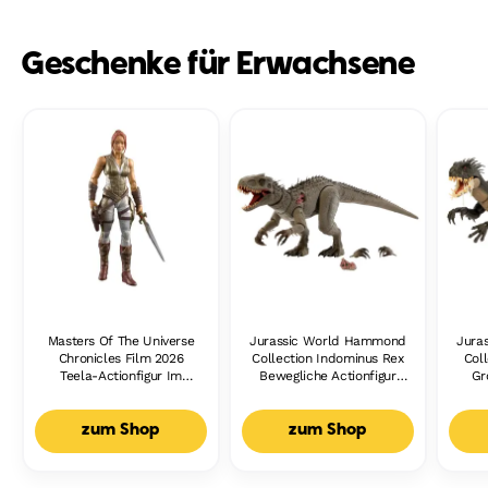
Geschenke für Erwachsene
Masters Of The Universe
Jurassic World Hammond
Jura
Chronicles Film 2026
Collection Indominus Rex
Col
Teela-Actionfigur Im
Bewegliche Actionfigur
Gr
Maßstab 1:12, Camila
Groß
B
Mendes
zum Shop
zum Shop