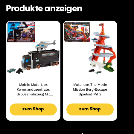
Produkte anzeigen
Mobile Matchbox
Matchbox The Movie
Kommandozentrale,
Mission Berg-Escape
Großes Fahrzeug Mit
Spielset Mit 2
Helikopter Und 2
Spielzeugautos Und 1
Spielzeugautos Aus Dem
Helikopter
Film
zum Shop
zum Shop