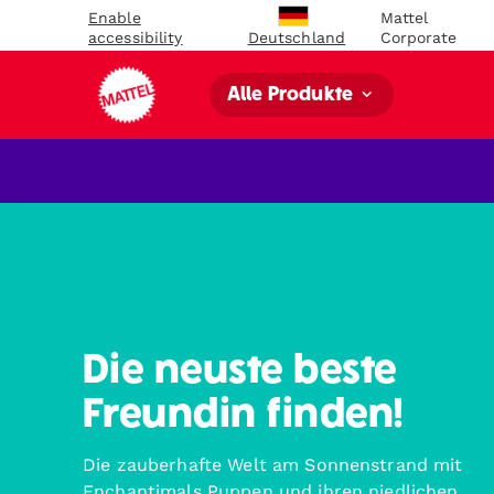
Enable
Mattel
accessibility
Corporate
Deutschland
Alle Produkte
Die neuste beste
Freundin finden!
Die zauberhafte Welt am Sonnenstrand mit
Enchantimals Puppen und ihren niedlichen