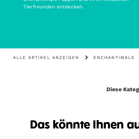
Tierfreunden entdecken.
Alle
Enchantimals
ALLE ARTIKEL ANZEIGEN
ENCHANTIMALS
Artikel
anzeigen
Diese Katego
Das könnte Ihnen a