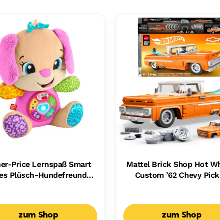
her-Price Lernspaß Smart
Mattel Brick Shop Hot W
es Plüsch-Hundefreundin
Custom ’62 Chevy Pic
r Babys, Musikalisches
Bauset (858 Teile), Fü
spielzeug, Mehrsprachige
Sammler
Version
zum Shop
zum Shop