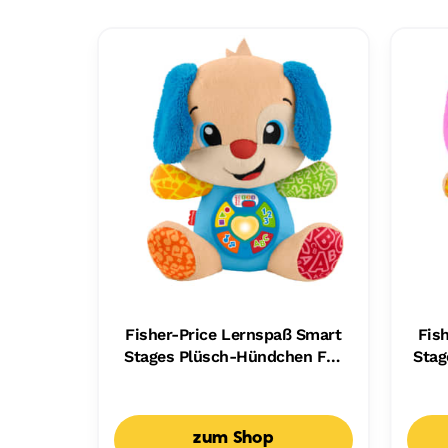
Fisher-Price Lernspaß Smart
Fis
Stages Plüsch-Hündchen Für
Stag
Babys, Musikalisches
Fü
Lernspielzeug, Mehrsprachige
Lern
Version
zum Shop