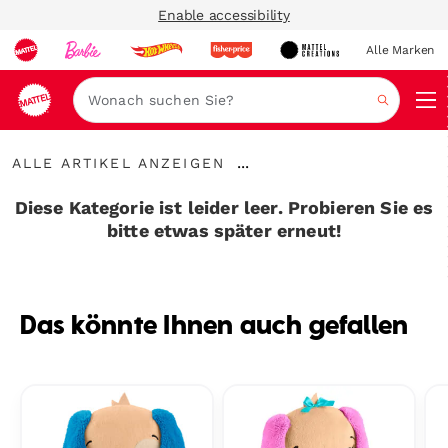
Enable accessibility
Alle Marken
Navi
Suche
Alle
...
ALLE ARTIKEL ANZEIGEN
Artikel
Breadcrumbs
anzeigen
aufklappen
Diese Kategorie ist leider leer. Probieren Sie es
bitte etwas später erneut!
Das könnte Ihnen auch gefallen