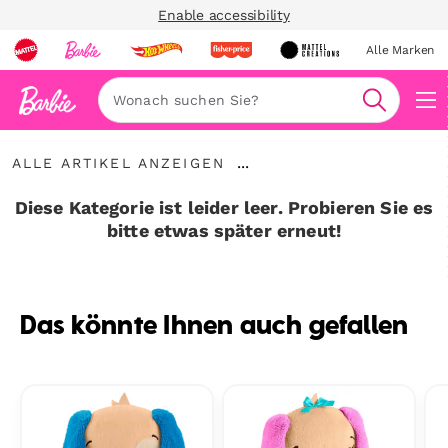
Enable accessibility
Alle Marken
Navi
Suche
Alle
...
ALLE ARTIKEL ANZEIGEN
Artikel
Breadcrumbs
anzeigen
aufklappen
Diese Kategorie ist leider leer. Probieren Sie es
bitte etwas später erneut!
Das könnte Ihnen auch gefallen