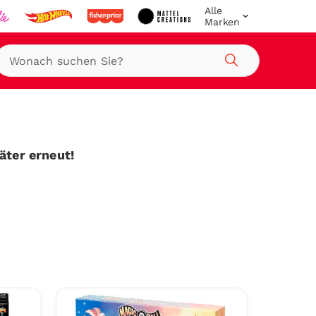
Alle
Marken
Suche
päter erneut!