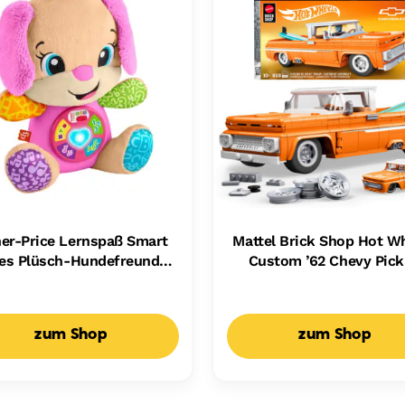
her-Price Lernspaß Smart
Mattel Brick Shop Hot W
es Plüsch-Hundefreundin
Custom ’62 Chevy Pic
r Babys, Musikalisches
Bauset (858 Teile), Fü
spielzeug, Mehrsprachige
Sammler
Version
zum Shop
zum Shop