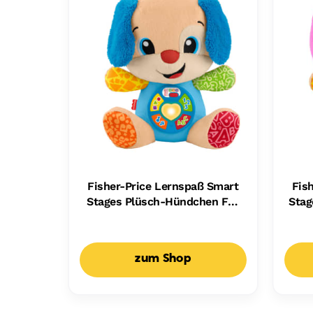
Fisher-Price Lernspaß Smart
Fis
Stages Plüsch-Hündchen Für
Stag
Babys, Musikalisches
Fü
Lernspielzeug, Mehrsprachige
Lern
Version
zum Shop