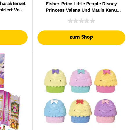
Charakterset
Fisher-Price Little People Disney
piriert Vom
Princess Vaiana Und Mauis Kanu
, Die
Spielzeugset Für Kleinkinder
zum Shop