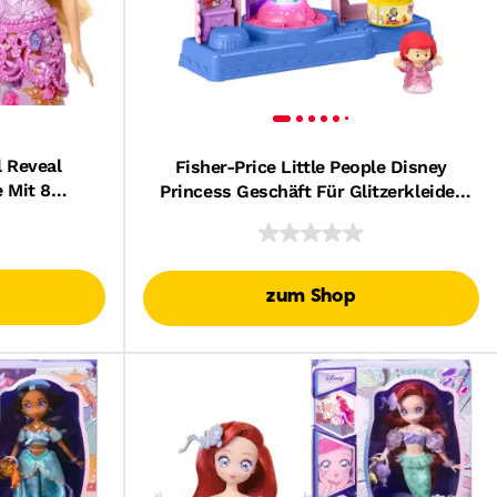
 Reveal
Fisher-Price Little People Disney
 Mit 8
Princess Geschäft Für Glitzerkleider
elenbox Und
Kleinkindgerechtes Spielset Mit 2
n
Spielfiguren
zum Shop