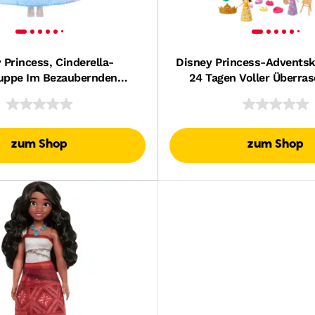
 Princess, Cinderella-
Disney Princess-Adventsk
ppe Im Bezaubernden
24 Tagen Voller Überra
Mit Licht Und Geräuschen,
Enthält 3 Kleine Puppen,
m Film Inspiriert
Und 22 Zubehörte
zum Shop
zum Shop