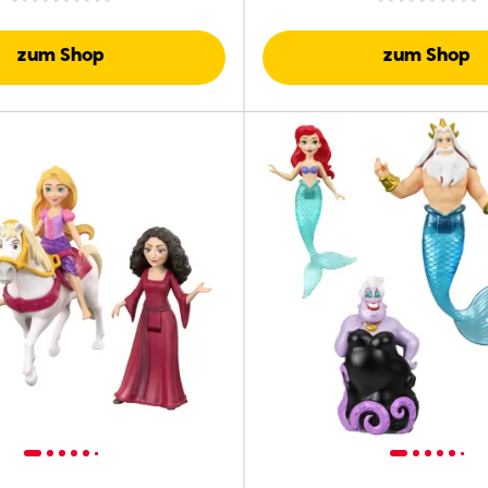
Meerjungfrau“ (Live-Act
zum Shop
zum Shop