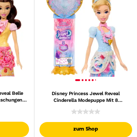
veal Belle
Disney Princess Jewel Reveal
aschungen
Cinderella Modepuppe Mit 8
ehörteilen
Überraschungen Wie Juwelenbox Und
Zubehörteilen
zum Shop