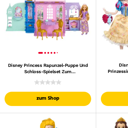
Dis
Disney Princess Rapunzel-Puppe Und
Prinzess
Schloss-Spielset Zum
Sammeln 
Zusammenklappen Und Mitnehmen
Mit 5 Spielbereichen Und 20
Zubehörteilen
zum Shop