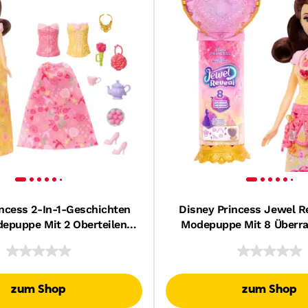
incess 2-In-1-Geschichten
Disney Princess Jewel Re
epuppe Mit 2 Oberteilen
Modepuppe Mit 8 Überr
lipsen, 2 Röcken Und 9
Wie Juwelenbox Und Zub
Zubehörteilen
zum Shop
zum Shop