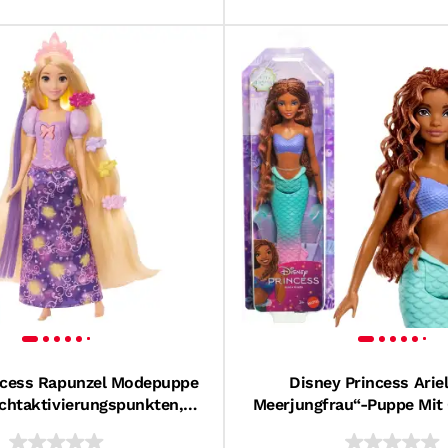
ncess Rapunzel Modepuppe
Disney Princess Ariel
uchtaktivierungspunkten,
Meerjungfrau“-Puppe Mit 
igur Und 7 Zubehörteilen
Flosse, Inspiriert Von Ar