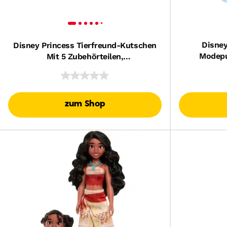
Disney
Disney Princess Tierfreund-Kutschen
Modepu
Mit 5 Zubehörteilen,
Ballkleid 
Modepuppengröße, Inspiriert Von
Vo
Filmen
zum Shop