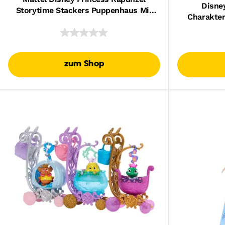
Disne
Storytime Stackers Puppenhaus Mit
Charakter
Kleiner Puppe, Pascal-Figur Und 7
Und Pfe
Zubehörteilen
„Rapu
zum Shop