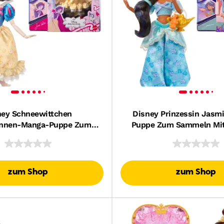
ney Schneewittchen
Disney Prinzessin Jasm
innen-Manga-Puppe Zum
Puppe Zum Sammeln Mit
Mit Zubehör, Beweglich,
Beweglich, Sammel
Sammelfigur
zum Shop
zum Shop