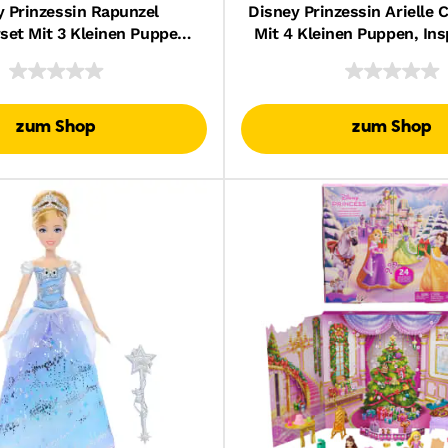
y Prinzessin Rapunzel
Disney Prinzessin Arielle 
set Mit 3 Kleinen Puppen
Mit 4 Kleinen Puppen, Ins
rd, Inspiriert Vom Film
Disney-Film „Arielle
nzel – Neu Verföhnt“
Meerjungfrau“
zum Shop
zum Shop