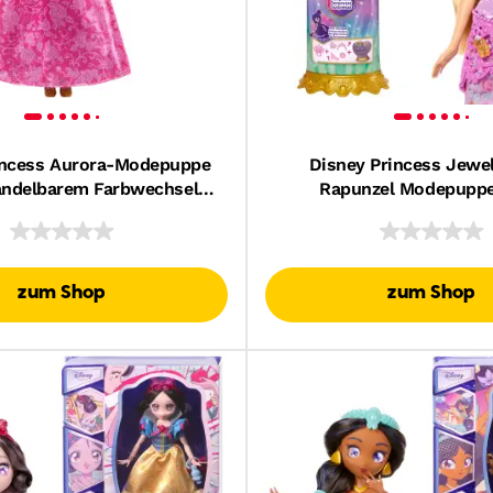
incess Aurora-Modepuppe
Disney Princess Jewel
andelbarem Farbwechsel-
Rapunzel Modepuppe
 Von Rosa Zu Blau Und
Überraschungen Wie Juw
Leuchtfunktion
10 Zubehörteile
zum Shop
zum Shop