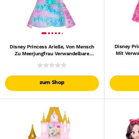
Disney Pr
Disney Princess Arielle, Von Mensch
Mit Verw
Zu Meerjungfrau Verwandelbare
Kleid
Modepuppe Mit Fabius Und 2
Zubehörteilen
zum Shop