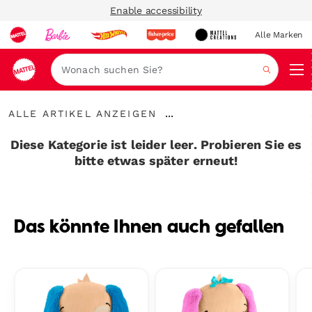
Enable accessibility
Alle Marken
Navi
Suche
Alle
...
ALLE ARTIKEL ANZEIGEN
Artikel
Breadcrumbs
anzeigen
aufklappen
Diese Kategorie ist leider leer. Probieren Sie es
bitte etwas später erneut!
Das könnte Ihnen auch gefallen