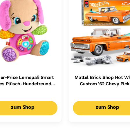
her-Price Lernspaß Smart
Mattel Brick Shop Hot W
es Plüsch-Hundefreundin
Custom ’62 Chevy Pic
r Babys, Musikalisches
Bauset (858 Teile), Fü
spielzeug, Mehrsprachige
Sammler
Version
zum Shop
zum Shop