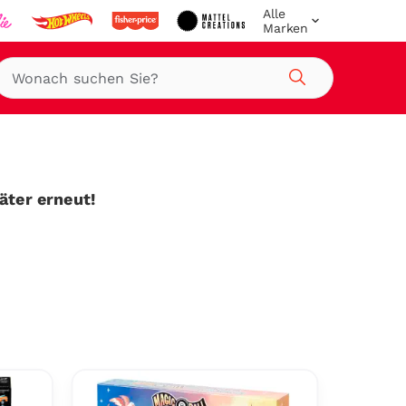
Alle
Marken
Suche
päter erneut!