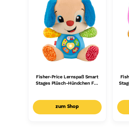
Fisher-Price Lernspaß Smart
Fis
Stages Plüsch-Hündchen Für
Stag
Babys, Musikalisches
Fü
Lernspielzeug, Mehrsprachige
Lern
Version
zum Shop