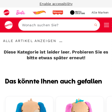
Enable accessibility
Alle Marken
Navi
Suche
Alle
...
ALLE ARTIKEL ANZEIGEN
Artikel
Breadcrumbs
anzeigen
aufklappen
Diese Kategorie ist leider leer. Probieren Sie es
bitte etwas später erneut!
Das könnte Ihnen auch gefallen