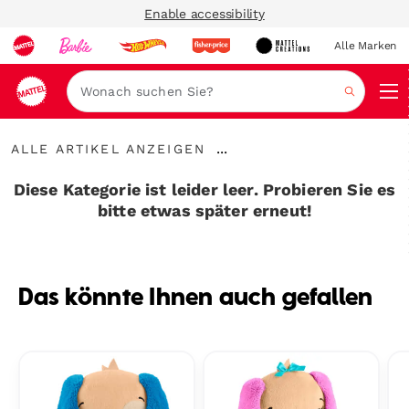
Enable accessibility
Alle Marken
Navi
Suche
Alle
...
ALLE ARTIKEL ANZEIGEN
Artikel
Breadcrumbs
anzeigen
aufklappen
Diese Kategorie ist leider leer. Probieren Sie es
bitte etwas später erneut!
Das könnte Ihnen auch gefallen