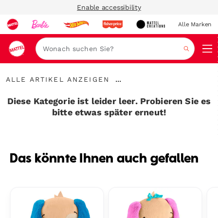
Enable accessibility
Alle Marken
Navi
Suche
Alle
...
ALLE ARTIKEL ANZEIGEN
Artikel
Breadcrumbs
anzeigen
aufklappen
Diese Kategorie ist leider leer. Probieren Sie es
bitte etwas später erneut!
Das könnte Ihnen auch gefallen