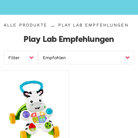
{"key":"Alle
{"key":"Play
...
ALLE PRODUKTE
PLAY LAB EMPFEHLUNGEN
Produkte","value":"\/de-
Breadcrumbs
Lab
de\/collections\/alle-
aufklappen
Empfehlungen","value":"\/de-
Play Lab Empfehlungen
produkte"}
de\/collections\/play-
lab-
top-
picks"}
Filter
Empfohlen