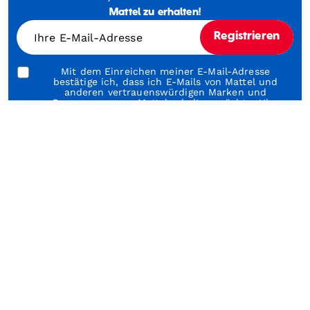
Through
Mattel zu erhalten!
Play
Ihre E-Mail-Adresse
Registrieren
Mit dem Einreichen meiner E-Mail-Adresse
bestätige ich, dass ich E-Mails von Mattel und
anderen vertrauenswürdigen Marken und
Programmen von Mattel erhalten möchte. Hier
klicken, um die
Nutzungsbedingungen
und
Datenschutzrichtlinien
von Mattel zu lesen.
Über unsere Marken
Über Barbie
Ü
Shop & Learn
Kundenservice
Über uns