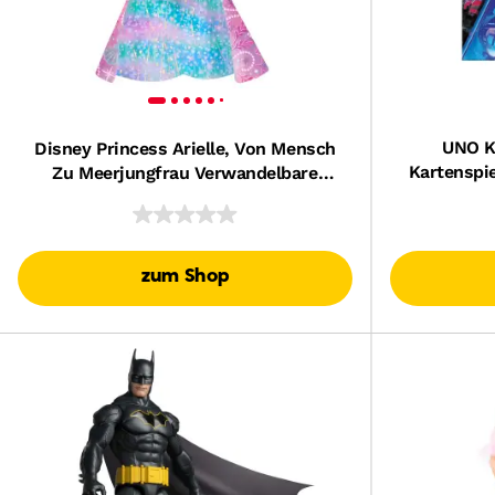
UNO K
Disney Princess Arielle, Von Mensch
Kartenspi
Zu Meerjungfrau Verwandelbare
Und Fami
Modepuppe Mit Fabius Und 2
Insp
Zubehörteilen
zum Shop