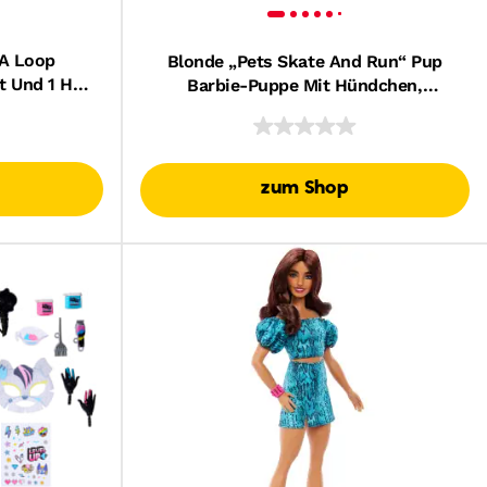
A Loop
Blonde „Pets Skate And Run“ Pup
t Und 1 Hot
Barbie-Puppe Mit Hündchen,
ahrzeug Im
Rollschuhen Und Zubehör
zum Shop