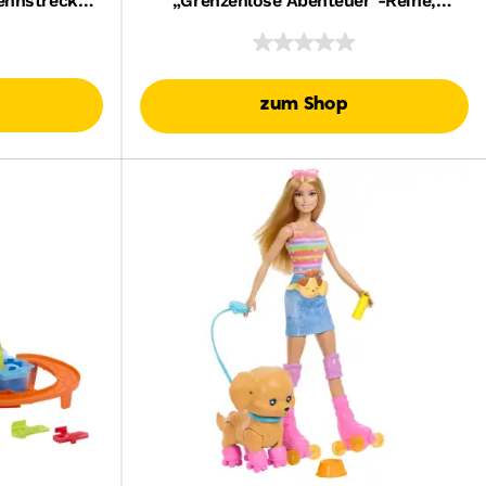
ennstrecke-
„Grenzenlose Abenteuer“-Reihe,
pielzeugauto
Roller Mit Koffer Und Zubehörteile
zum Shop