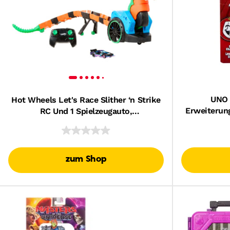
UNO 
Hot Wheels Let's Race Slither ‘n Strike
Erweiterun
RC Und 1 Spielzeugauto,
Kinder, Er
Akkubetriebenes Fahrzeug Mit
Fernbedienung
zum Shop