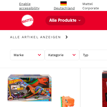
Enable
Mattel
accessibility
Corporate
Deutschland
Alle Produkte
Alle
ALLE ARTIKEL ANZEIGEN
Artikel
anzeigen
Marke
Kategorie
Typ