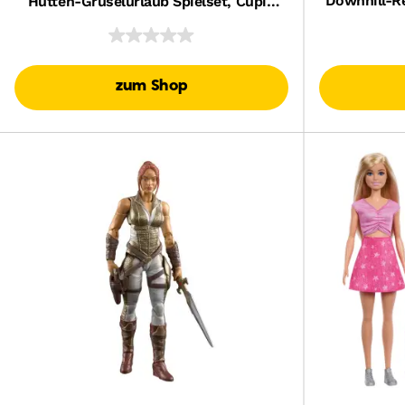
Downhill-Re
Hütten-Gruselurlaub Spielset, Cupid
F1-Spielz
Asteria-Puppe Und Zubehör
zum Shop