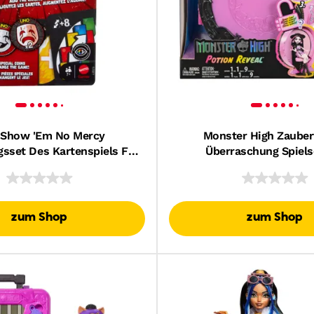
Show 'Em No Mercy
Monster High Zauber
gsset Des Kartenspiels Für
Überraschung Spiels
wachsene, Familienabende
Draculaura-Puppe 
Und Partys
Zubehörteilen, Auspack-E
Geheimcode
zum Shop
zum Shop