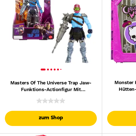
Monster 
Masters Of The Universe Trap Jaw-
Hütten-
Funktions-Actionfigur Mit
Clawdeen 
Wandelbarer Kanone, Ca. 14 Cm, Dreh-
Und Loslassfunktion
zum Shop