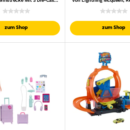
nnstrecke Mit 3 Die-Cast-
Von Lightning Mcqueen, R
eugautos Im Maßstab 1:64
Spielset Zum Feiern Mit S
zum Shop
zum Shop