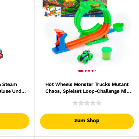
a Steam
Hot Wheels Monster Trucks Mutant
Bluse Und
Chaos, Spielset Loop-Challenge Mit
n
Wreckin’ Wolf Spielzeug-Truck Und
Slime
zum Shop