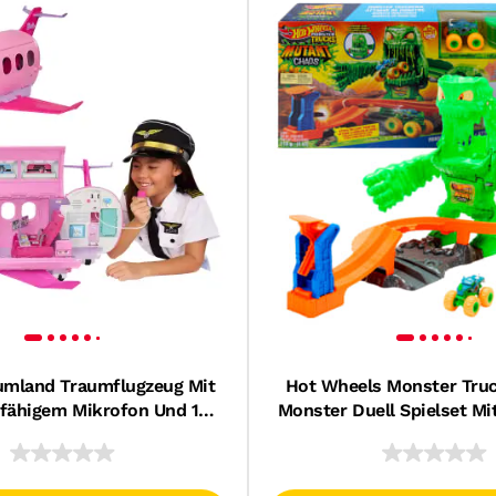
umland Traumflugzeug Mit
Hot Wheels Monster Tru
fähigem Mikrofon Und 14
Monster Duell Spielset Mi
Zubehörteilen
Truck Und Schle