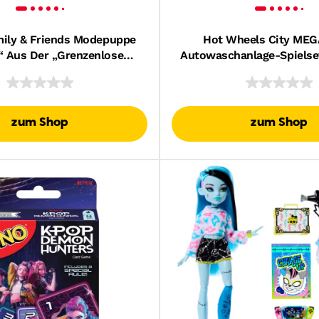
mily & Friends Modepuppe
Hot Wheels City MEG
“ Aus Der „Grenzenlose
Autowaschanlage-Spielse
r“-Reihe Mit Mehr Als 10
Wheels Color Shifters-F
teilen Rund Ums Reisen
Maßstab 1:64
zum Shop
zum Shop