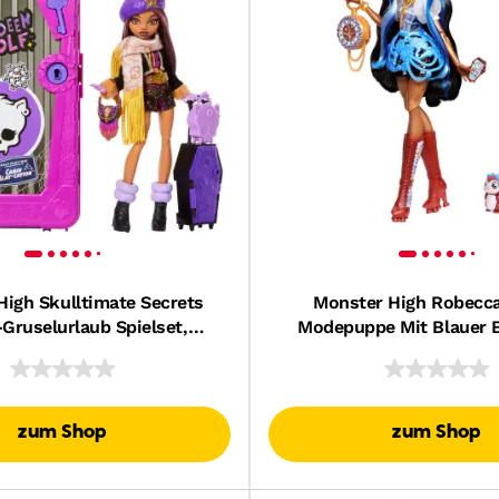
High Skulltimate Secrets
Monster High Robecc
Gruselurlaub Spielset,
Modepuppe Mit Blauer 
Wolf-Puppe Und Zubehör
Raketenstiefel
zum Shop
zum Shop