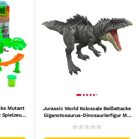
cks Mutant
Jurassic World Kolossale Beißattacke
t Spielzeug-
Giganotosaurus-Dinosaurierfigur Mit
im
Beißangriff in Mehrere Richtungen