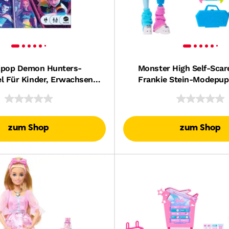
pop Demon Hunters-
Monster High Self-Scar
el Für Kinder, Erwachsene
Frankie Stein-Modepup
lienabende Mit Vom Film
Realistischen Zubehö
irierten Spielkarten
zum Shop
zum Shop