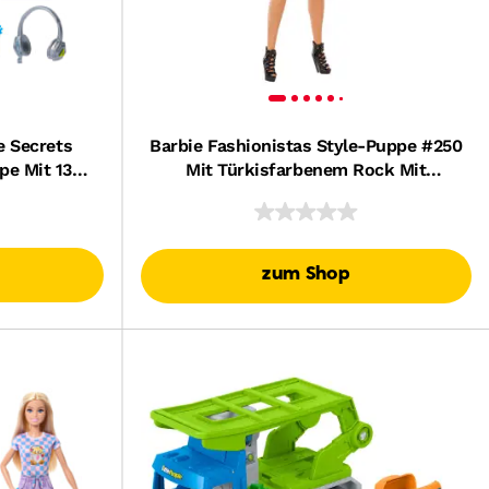
e Secrets
Barbie Fashionistas Style-Puppe #250
pe Mit 13
Mit Türkisfarbenem Rock Mit
rteilen
Schlangenmuster, Türkisfarbenem
Oberteil Mit Schlangenmuster Und
Braunem Haar
zum Shop