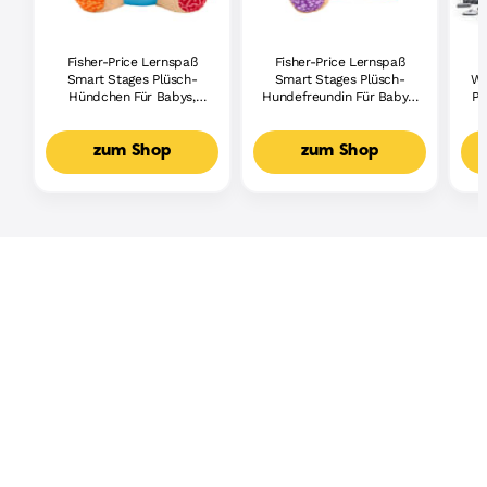
Fisher-Price Lernspaß
Fisher-Price Lernspaß
Smart Stages Plüsch-
Smart Stages Plüsch-
Wh
Hündchen Für Babys,
Hundefreundin Für Babys,
Pi
Musikalisches
Musikalisches
Lernspielzeug,
Lernspielzeug,
Mehrsprachige Version
Mehrsprachige Version
zum Shop
zum Shop