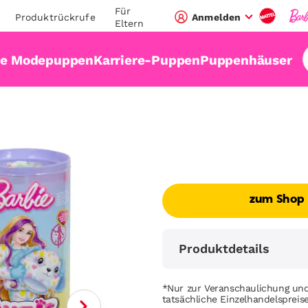
Für
Produktrückrufe
Anmelden
Eltern
ie Modepuppen
Karriere-Puppen
Puppenhäuser
zum Shop
Produktdetails
*Nur zur Veranschaulichung und
tatsächliche Einzelhandelsprei