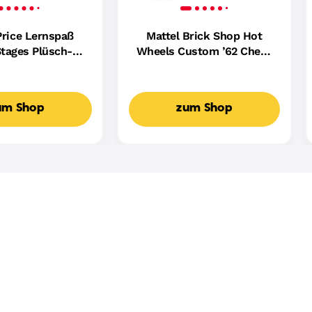
Price Lernspaß
Mattel Brick Shop Hot
tages Plüsch-
Wheels Custom ’62 Chevy
ndin Für Babys,
Pickup Bauset (858 Teile),
ikalisches
Für Sammler
spielzeug,
um Shop
zum Shop
achige Version