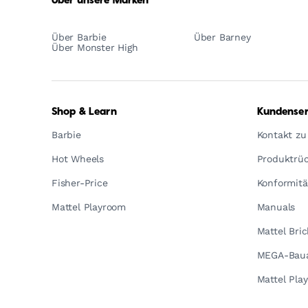
Über unsere Marken
Über Barbie
Über Barney
Über Monster High
Shop & Learn
Kundenser
Barbie
Kontakt zu
Hot Wheels
Produktrüc
Fisher-Price
Konformitä
Mattel Playroom
Manuals
Mattel Bri
MEGA-Baua
Mattel Pla