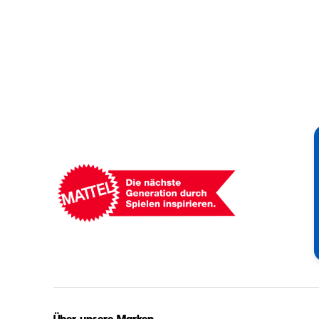
Mattel
-
Empowering
Generations
Through
Play