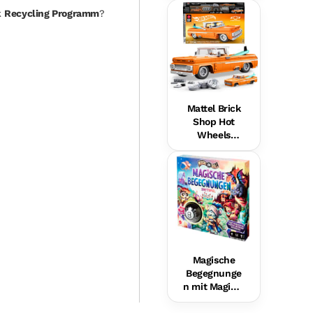
Hundefreund
k
Recycling Programm
?
in Für Babys,
Musikalische
s
Lernspielzeu
g,
Mehrsprachi
ge Version
Mattel Brick
Shop Hot
Wheels
Custom ’62
Chevy
Pickup
Bauset (858
Teile), Für
Sammler
Magische
Begegnunge
n mit Magic 8
Ball