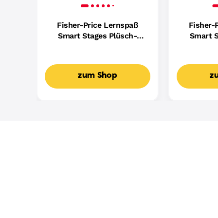
Fisher-Price Lernspaß
Fisher-
Smart Stages Plüsch-
Smart S
Hündchen Für Babys,
Hundefreu
Musikalisches
Mus
Lernspielzeug,
Lern
zum Shop
z
Mehrsprachige Version
Mehrspr