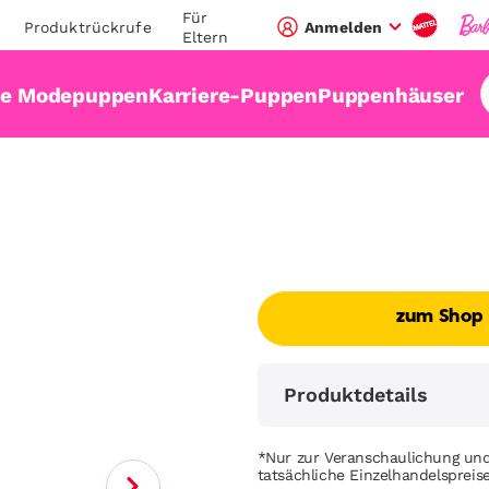
Für
Produktrückrufe
Anmelden
Eltern
ie Modepuppen
Karriere-Puppen
Puppenhäuser
zum Shop
Produktdetails
*Nur zur Veranschaulichung und
tatsächliche Einzelhandelsprei