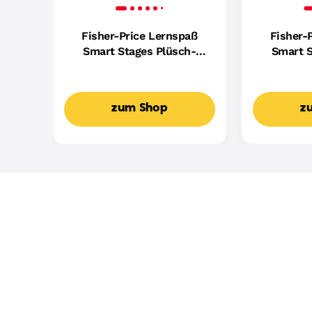
Fisher-Price Lernspaß
Fisher-
Smart Stages Plüsch-
Smart S
Hündchen Für Babys,
Hundefreu
Musikalisches
Mus
Lernspielzeug,
Lern
zum Shop
z
Mehrsprachige Version
Mehrspr