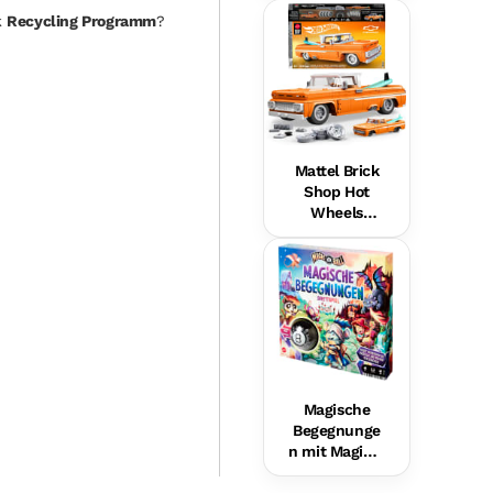
Hundefreund
k
Recycling Programm
?
in Für Babys,
Musikalische
s
Lernspielzeu
g,
Mehrsprachi
ge Version
Mattel Brick
Shop Hot
Wheels
Custom ’62
Chevy
Pickup
Bauset (858
Teile), Für
Sammler
Magische
Begegnunge
n mit Magic 8
Ball