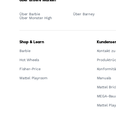
Über unsere Marken
Über Barbie
Über Barney
Über Monster High
Shop & Learn
Kundenser
Barbie
Kontakt zu
Hot Wheels
Produktrüc
Fisher-Price
Konformitä
Mattel Playroom
Manuals
Mattel Bri
MEGA-Baua
Mattel Pla