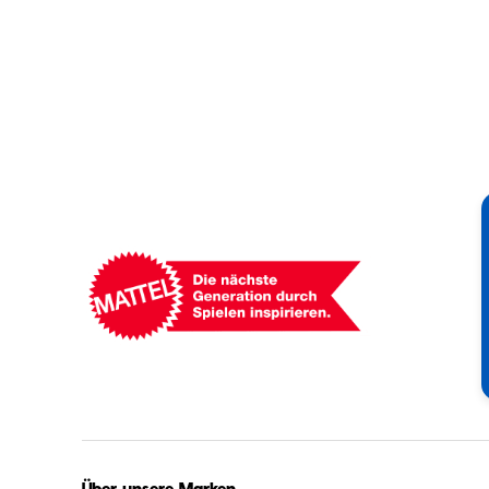
Mattel
-
Empowering
Generations
Through
Play