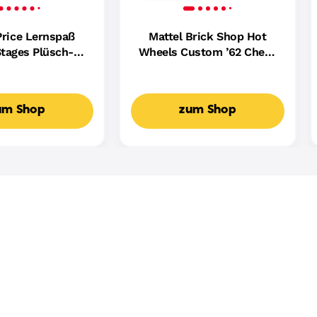
Price Lernspaß
Mattel Brick Shop Hot
tages Plüsch-
Wheels Custom ’62 Chevy
ndin Für Babys,
Pickup Bauset (858 Teile),
ikalisches
Für Sammler
spielzeug,
um Shop
zum Shop
achige Version