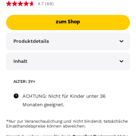
(69)
4.7
4.7
von
5
zum Shop
Sternen,
Durchschnittswert
der
Produktdetails
Bewertung.
Read
69
Reviews.
Inhalt
Link
auf
derselben
ALTER: 3Y+
Seite.
ACHTUNG: Nicht für Kinder unter 36
Monaten geeignet.
*Nur zur Veranschaulichung und nicht bindend; tatsächliche
Einzelhandelspreise können abweichen.