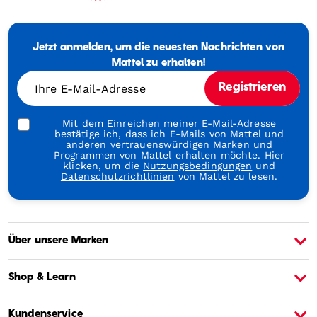
Mattel
-
Empowering
Jetzt anmelden, um die neuesten Nachrichten von
Generations
Through
Mattel zu erhalten!
Play
Ihre E-Mail-Adresse
Registrieren
Mit dem Einreichen meiner E-Mail-Adresse
bestätige ich, dass ich E-Mails von Mattel und
anderen vertrauenswürdigen Marken und
Programmen von Mattel erhalten möchte. Hier
klicken, um die
Nutzungsbedingungen
und
Datenschutzrichtlinien
von Mattel zu lesen.
Über unsere Marken
Über Barbie
Ü
Shop & Learn
Kundenservice