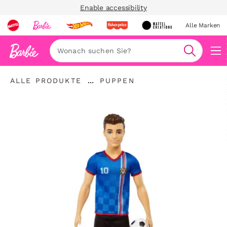
Enable accessibility
Alle Marken
Navi
Suche
...
ALLE PRODUKTE
PUPPEN
Breadcrumbs
aufklappen