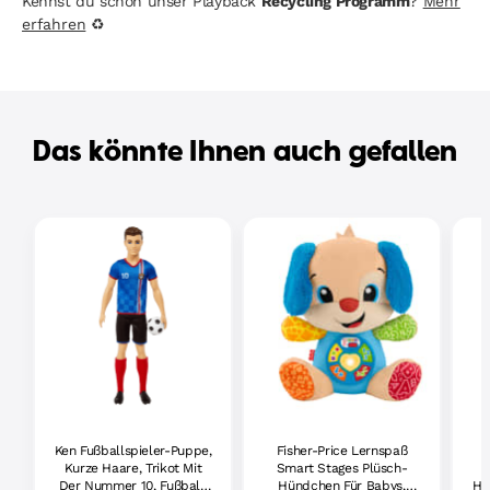
Kennst du schon unser Playback
Recycling Programm
?
Mehr
erfahren
♻
Das könnte Ihnen auch gefallen
Ken Fußballspieler-Puppe,
Fisher-Price Lernspaß
Kurze Haare, Trikot Mit
Smart Stages Plüsch-
Der Nummer 10, Fußball,
Hündchen Für Babys,
Hu