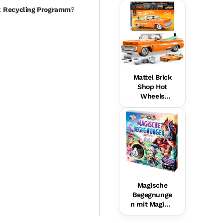
Hundefreund
k
Recycling Programm
?
in Für Babys,
Musikalische
s
Lernspielzeu
g,
Mehrsprachi
ge Version
Mattel Brick
Shop Hot
Wheels
Custom ’62
Chevy
Pickup
Bauset (858
Teile), Für
Sammler
Magische
Begegnunge
n mit Magic 8
Ball