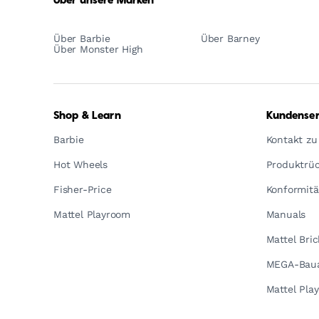
Über unsere Marken
Über Barbie
Über Barney
Über Monster High
Shop & Learn
Kundenser
Barbie
Kontakt zu
Hot Wheels
Produktrüc
Fisher-Price
Konformitä
Mattel Playroom
Manuals
Mattel Bri
MEGA-Baua
Mattel Pla