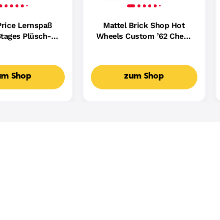
Price Lernspaß
Mattel Brick Shop Hot
tages Plüsch-
Wheels Custom ’62 Chevy
ndin Für Babys,
Pickup Bauset (858 Teile),
ikalisches
Für Sammler
spielzeug,
um Shop
zum Shop
achige Version