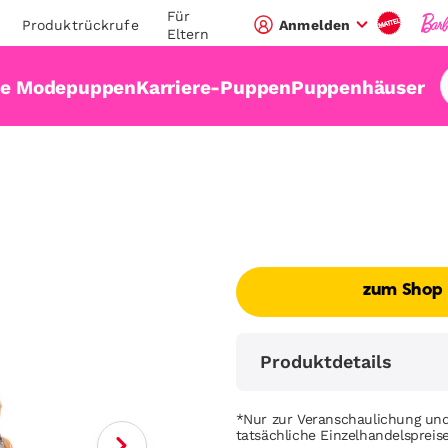
Für
Produktrückrufe
Anmelden
Eltern
ie Modepuppen
Karriere-Puppen
Puppenhäuser
zum Shop
Produktdetails
*Nur zur Veranschaulichung und
tatsächliche Einzelhandelsprei