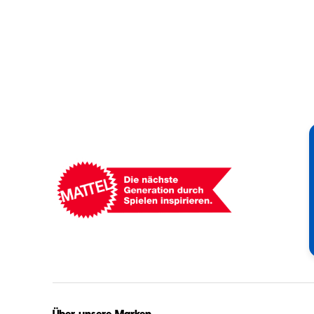
Mattel
-
Empowering
Generations
Through
Play