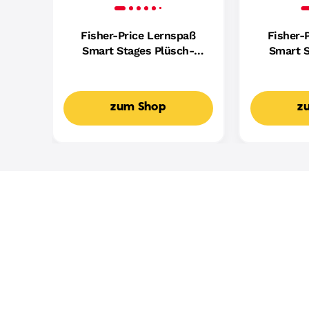
Fisher-Price Lernspaß
Fisher-
Smart Stages Plüsch-
Smart S
Hündchen Für Babys,
Hundefreu
Musikalisches
Mus
Lernspielzeug,
Lern
zum Shop
z
Mehrsprachige Version
Mehrspr