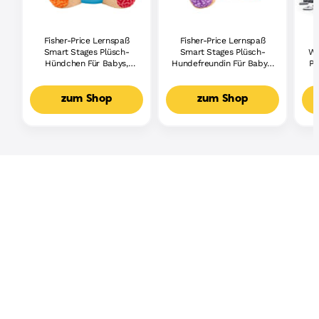
Fisher-Price Lernspaß
Fisher-Price Lernspaß
Smart Stages Plüsch-
Smart Stages Plüsch-
Wh
Hündchen Für Babys,
Hundefreundin Für Babys,
Pi
Musikalisches
Musikalisches
Lernspielzeug,
Lernspielzeug,
Mehrsprachige Version
Mehrsprachige Version
zum Shop
zum Shop