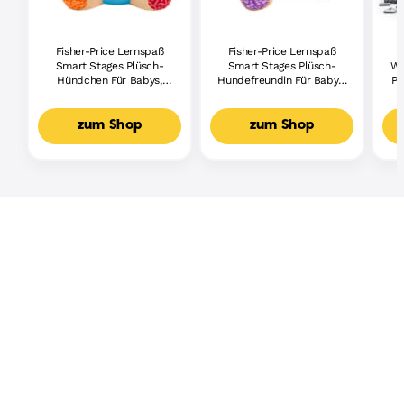
Fisher-Price Lernspaß
Fisher-Price Lernspaß
Smart Stages Plüsch-
Smart Stages Plüsch-
Wh
Hündchen Für Babys,
Hundefreundin Für Babys,
Pi
Musikalisches
Musikalisches
Lernspielzeug,
Lernspielzeug,
Mehrsprachige Version
Mehrsprachige Version
zum Shop
zum Shop