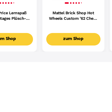
Price Lernspaß
Mattel Brick Shop Hot
tages Plüsch-
Wheels Custom ’62 Chevy
ndin Für Babys,
Pickup Bauset (858 Teile),
ikalisches
Für Sammler
spielzeug,
um Shop
zum Shop
achige Version