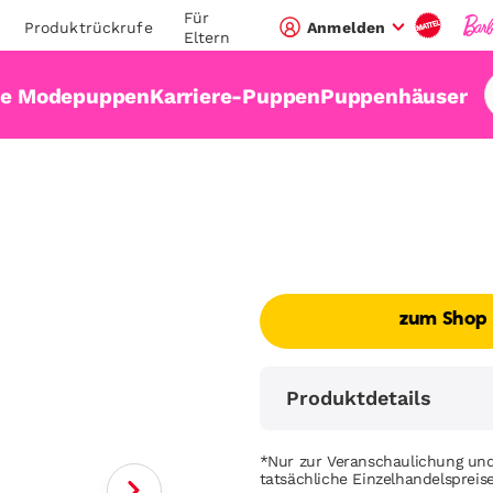
Für
Produktrückrufe
Anmelden
Eltern
ie Modepuppen
Karriere-Puppen
Puppenhäuser
zum Shop
Produktdetails
*Nur zur Veranschaulichung und
tatsächliche Einzelhandelsprei