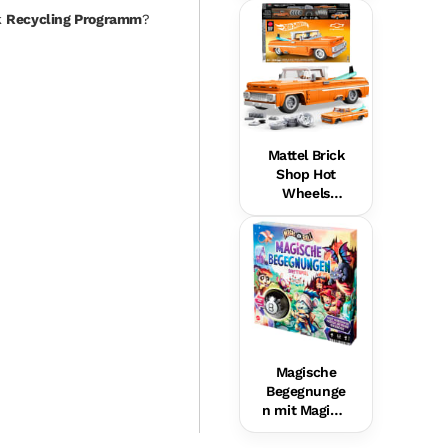
Hundefreund
k
Recycling Programm
?
in Für Babys,
Musikalische
s
Lernspielzeu
g,
Mehrsprachi
ge Version
Mattel Brick
Shop Hot
Wheels
Custom ’62
Chevy
Pickup
Bauset (858
Teile), Für
Sammler
Magische
Begegnunge
n mit Magic 8
Ball