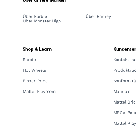
Über unsere Marken
Über Barbie
Über Barney
Über Monster High
Shop & Learn
Kundenser
Barbie
Kontakt zu
Hot Wheels
Produktrüc
Fisher-Price
Konformitä
Mattel Playroom
Manuals
Mattel Bri
MEGA-Baua
Mattel Pla