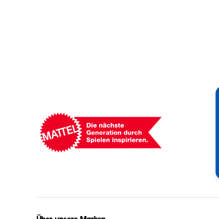
Mattel
-
Empowering
Generations
Through
Play