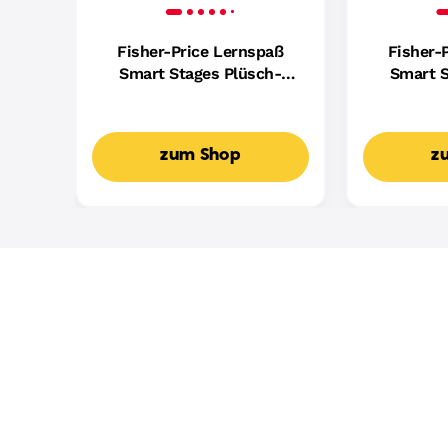
Fisher-Price Lernspaß
Fisher-
Smart Stages Plüsch-
Smart S
Hündchen Für Babys,
Hundefreu
Musikalisches
Mus
Lernspielzeug,
Lern
zum Shop
z
Mehrsprachige Version
Mehrspr