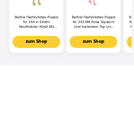
Barbie Fashionistas-Puppe
Barbie Fashionistas-Puppe
Ba
Nr. 244 in Einem
Nr. 243 Mit Rosa Gipsarm
Nr.
Neckholder-Kleid Mit
Und Kariertem Top Und
Kl
Blumenmuster, Mit
Rock, Blond
Braunem Haar Mit
Violetten Strähnchen
zum Shop
zum Shop