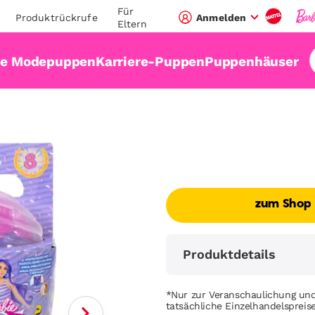
Für
Produktrückrufe
Anmelden
Eltern
ie Modepuppen
Karriere-Puppen
Puppenhäuser
zum Shop
Produktdetails
*Nur zur Veranschaulichung und
tatsächliche Einzelhandelsprei