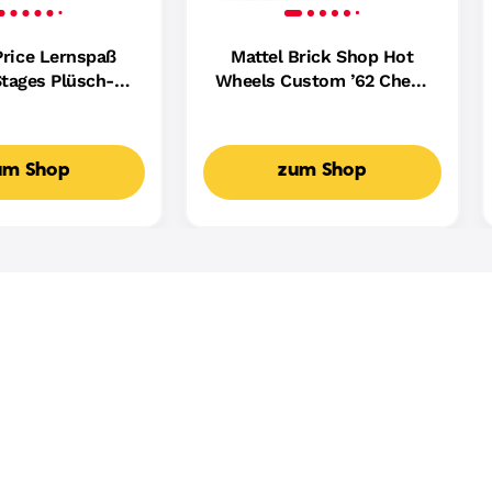
Price Lernspaß
Mattel Brick Shop Hot
tages Plüsch-
Wheels Custom ’62 Chevy
ndin Für Babys,
Pickup Bauset (858 Teile),
ikalisches
Für Sammler
spielzeug,
um Shop
zum Shop
achige Version