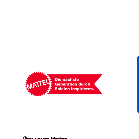
Mattel
-
Empowering
Generations
Through
Play