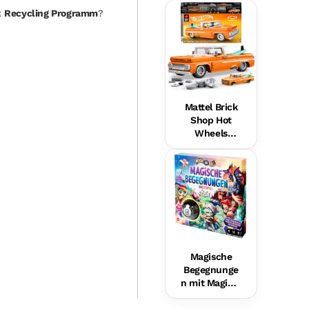
Hundefreund
k
Recycling Programm
?
in Für Babys,
Musikalische
s
Lernspielzeu
g,
Mehrsprachi
ge Version
Mattel Brick
Shop Hot
Wheels
Custom ’62
Chevy
Pickup
Bauset (858
Teile), Für
Sammler
Magische
Begegnunge
n mit Magic 8
Ball