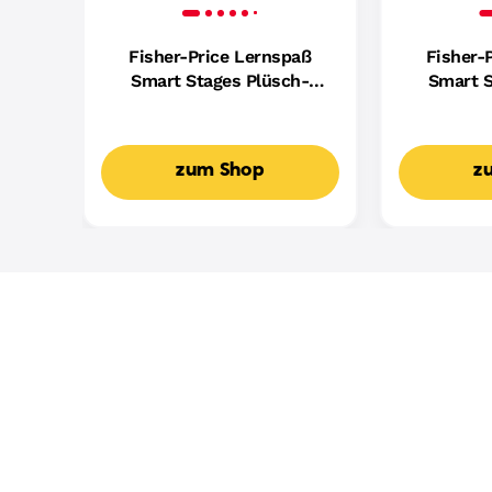
Fisher-Price Lernspaß
Fisher-
Smart Stages Plüsch-
Smart S
Hündchen Für Babys,
Hundefreu
Musikalisches
Mus
Lernspielzeug,
Lern
zum Shop
z
Mehrsprachige Version
Mehrspr