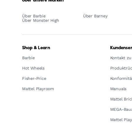
Über unsere Marken
Über Barbie
Über Barney
Über Monster High
Shop & Learn
Kundenser
Barbie
Kontakt zu
Hot Wheels
Produktrüc
Fisher-Price
Konformitä
Mattel Playroom
Manuals
Mattel Bri
MEGA-Baua
Mattel Pla