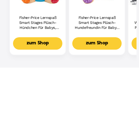
Fisher-Price Lernspaß
Fisher-Price Lernspaß
Smart Stages Plüsch-
Smart Stages Plüsch-
Wh
Hündchen Für Babys,
Hundefreundin Für Babys,
Pi
Musikalisches
Musikalisches
Lernspielzeug,
Lernspielzeug,
Mehrsprachige Version
Mehrsprachige Version
zum Shop
zum Shop