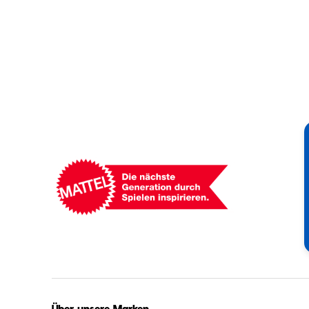
Mattel
-
Empowering
Generations
Through
Play