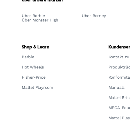
Über unsere Marken
Über Barbie
Über Barney
Über Monster High
Shop & Learn
Kundenser
Barbie
Kontakt zu
Hot Wheels
Produktrüc
Fisher-Price
Konformitä
Mattel Playroom
Manuals
Mattel Bri
MEGA-Baua
Mattel Pla