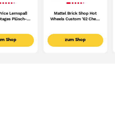
Price Lernspaß
Mattel Brick Shop Hot
tages Plüsch-
Wheels Custom ’62 Chevy
ndin Für Babys,
Pickup Bauset (858 Teile),
ikalisches
Für Sammler
spielzeug,
um Shop
zum Shop
achige Version