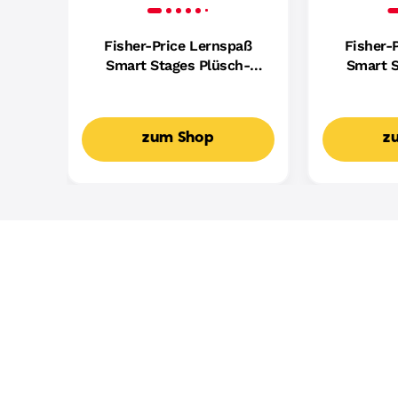
Fisher-Price Lernspaß
Fisher-
Smart Stages Plüsch-
Smart S
Hündchen Für Babys,
Hundefreu
Musikalisches
Mus
Lernspielzeug,
Lern
zum Shop
z
Mehrsprachige Version
Mehrspr