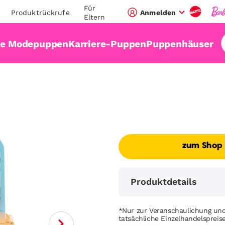
Für
Produktrückrufe
Anmelden
Eltern
ie Modepuppen
Karriere-Puppen
Puppenhäuser
zum Shop
Produktdetails
*Nur zur Veranschaulichung und
tatsächliche Einzelhandelsprei