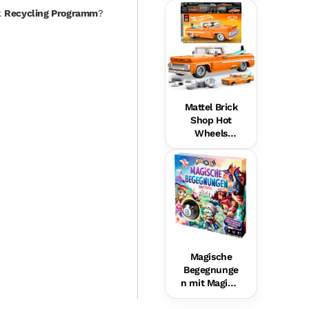
Hundefreund
k
Recycling Programm
?
in Für Babys,
Musikalische
s
Lernspielzeu
g,
Mehrsprachi
ge Version
Mattel Brick
Shop Hot
Wheels
Custom ’62
Chevy
Pickup
Bauset (858
Teile), Für
Sammler
Magische
Begegnunge
n mit Magic 8
Ball