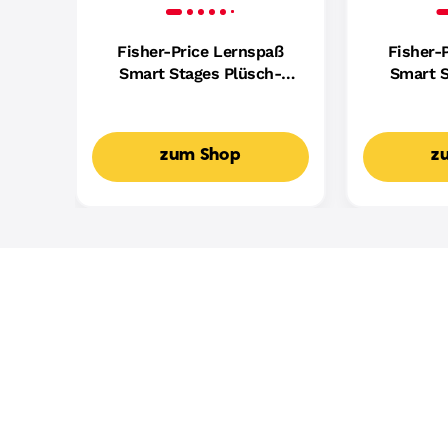
Fisher-Price Lernspaß
Fisher-
Smart Stages Plüsch-
Smart S
Hündchen Für Babys,
Hundefreu
Musikalisches
Mus
Lernspielzeug,
Lern
zum Shop
z
Mehrsprachige Version
Mehrspr