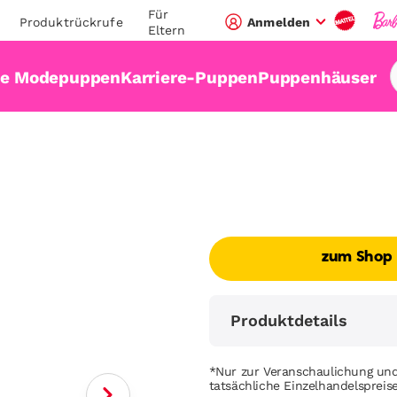
Für
Produktrückrufe
Anmelden
Eltern
ie Modepuppen
Karriere-Puppen
Puppenhäuser
zum Shop
Produktdetails
*Nur zur Veranschaulichung und
tatsächliche Einzelhandelsprei