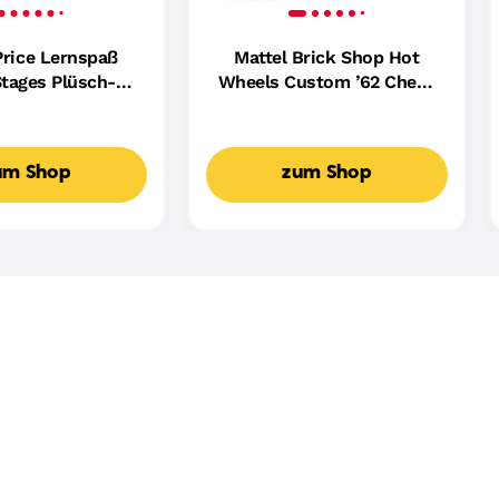
Price Lernspaß
Mattel Brick Shop Hot
tages Plüsch-
Wheels Custom ’62 Chevy
ndin Für Babys,
Pickup Bauset (858 Teile),
ikalisches
Für Sammler
spielzeug,
um Shop
zum Shop
achige Version