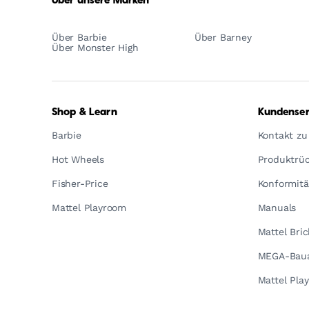
Über unsere Marken
Über Barbie
Über Barney
Über Monster High
Shop & Learn
Kundenser
Barbie
Kontakt zu
Hot Wheels
Produktrüc
Fisher-Price
Konformitä
Mattel Playroom
Manuals
Mattel Bri
MEGA-Baua
Mattel Pla