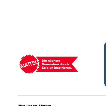
Mattel
-
Empowering
Generations
Through
Play