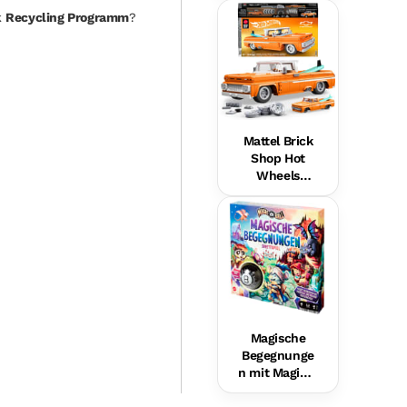
Hundefreund
k
Recycling Programm
?
in Für Babys,
Musikalische
s
Lernspielzeu
g,
Mehrsprachi
ge Version
Mattel Brick
Shop Hot
Wheels
Custom ’62
Chevy
Pickup
Bauset (858
Teile), Für
Sammler
Magische
Begegnunge
n mit Magic 8
Ball