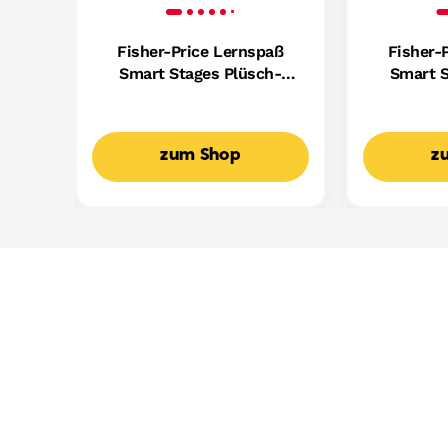
Fisher-Price Lernspaß
Fisher-
Smart Stages Plüsch-
Smart S
Hündchen Für Babys,
Hundefreu
Musikalisches
Mus
Lernspielzeug,
Lern
zum Shop
z
Mehrsprachige Version
Mehrspr