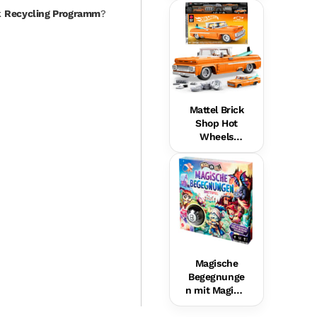
Hundefreund
k
Recycling Programm
?
in Für Babys,
Musikalische
s
Lernspielzeu
g,
Mehrsprachi
ge Version
Mattel Brick
Shop Hot
Wheels
Custom ’62
Chevy
Pickup
Bauset (858
Teile), Für
Sammler
Magische
Begegnunge
n mit Magic 8
Ball