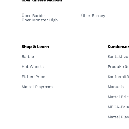
Über unsere Marken
Über Barbie
Über Barney
Über Monster High
Shop & Learn
Kundenser
Barbie
Kontakt zu
Hot Wheels
Produktrüc
Fisher-Price
Konformitä
Mattel Playroom
Manuals
Mattel Bri
MEGA-Baua
Mattel Pla