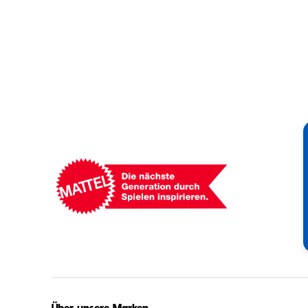
Mattel
-
Empowering
Generations
Through
Play