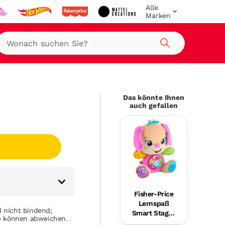
Alle
Marken
Suche
Das könnte Ihnen
auch gefallen
Fisher-Price
Lernspaß
 nicht bindend;
Smart Stages
se können abweichen.
Plüsch-