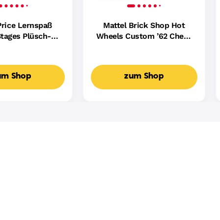
Price Lernspaß
Mattel Brick Shop Hot
tages Plüsch-
Wheels Custom ’62 Chevy
ndin Für Babys,
Pickup Bauset (858 Teile),
ikalisches
Für Sammler
spielzeug,
um Shop
zum Shop
achige Version