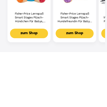
Fisher-Price Lernspaß
Fisher-Price Lernspaß
Smart Stages Plüsch-
Smart Stages Plüsch-
Wh
Hündchen Für Babys,
Hundefreundin Für Babys,
Pi
Musikalisches
Musikalisches
Lernspielzeug,
Lernspielzeug,
Mehrsprachige Version
Mehrsprachige Version
zum Shop
zum Shop