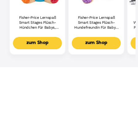
Fisher-Price Lernspaß
Fisher-Price Lernspaß
Smart Stages Plüsch-
Smart Stages Plüsch-
Wh
Hündchen Für Babys,
Hundefreundin Für Babys,
Pi
Musikalisches
Musikalisches
Lernspielzeug,
Lernspielzeug,
Mehrsprachige Version
Mehrsprachige Version
zum Shop
zum Shop