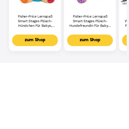
Fisher-Price Lernspaß
Fisher-Price Lernspaß
Smart Stages Plüsch-
Smart Stages Plüsch-
Wh
Hündchen Für Babys,
Hundefreundin Für Babys,
Pi
Musikalisches
Musikalisches
Lernspielzeug,
Lernspielzeug,
Mehrsprachige Version
Mehrsprachige Version
zum Shop
zum Shop