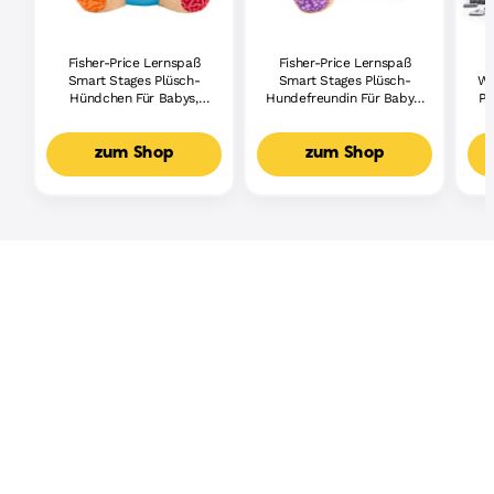
Fisher-Price Lernspaß
Fisher-Price Lernspaß
Smart Stages Plüsch-
Smart Stages Plüsch-
Wh
Hündchen Für Babys,
Hundefreundin Für Babys,
Pi
Musikalisches
Musikalisches
Lernspielzeug,
Lernspielzeug,
Mehrsprachige Version
Mehrsprachige Version
zum Shop
zum Shop