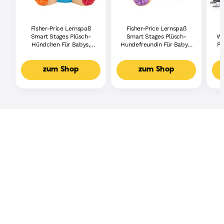
Fisher-Price Lernspaß
Fisher-Price Lernspaß
Smart Stages Plüsch-
Smart Stages Plüsch-
Wh
Hündchen Für Babys,
Hundefreundin Für Babys,
Pi
Musikalisches
Musikalisches
Lernspielzeug,
Lernspielzeug,
Mehrsprachige Version
Mehrsprachige Version
zum Shop
zum Shop