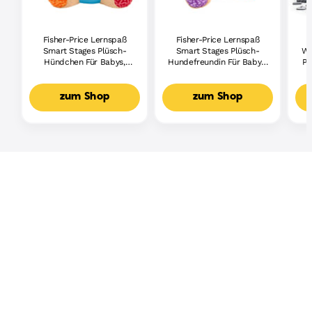
Fisher-Price Lernspaß
Fisher-Price Lernspaß
Smart Stages Plüsch-
Smart Stages Plüsch-
Wh
Hündchen Für Babys,
Hundefreundin Für Babys,
Pi
Musikalisches
Musikalisches
Lernspielzeug,
Lernspielzeug,
Mehrsprachige Version
Mehrsprachige Version
zum Shop
zum Shop