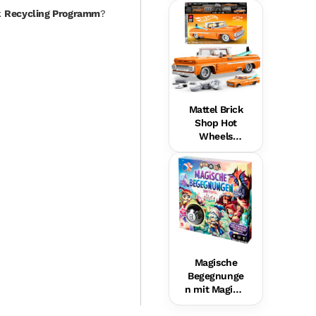
Hundefreund
k
Recycling Programm
?
in Für Babys,
Musikalische
s
Lernspielzeu
g,
Mehrsprachi
ge Version
Mattel Brick
Shop Hot
Wheels
Custom ’62
Chevy
Pickup
Bauset (858
Teile), Für
Sammler
Magische
Begegnunge
n mit Magic 8
Ball