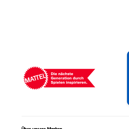
Mattel
-
Empowering
Generations
Through
Play