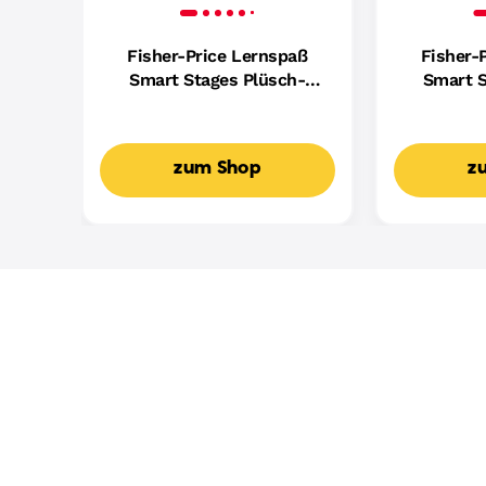
Fisher-Price Lernspaß
Fisher-
Smart Stages Plüsch-
Smart S
Hündchen Für Babys,
Hundefreu
Musikalisches
Mus
Lernspielzeug,
Lern
zum Shop
z
Mehrsprachige Version
Mehrspr