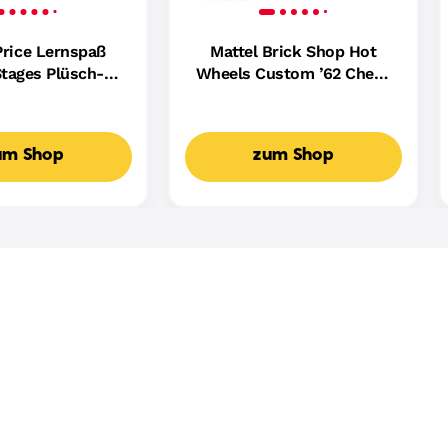
Price Lernspaß
Mattel Brick Shop Hot
tages Plüsch-
Wheels Custom ’62 Chevy
ndin Für Babys,
Pickup Bauset (858 Teile),
ikalisches
Für Sammler
spielzeug,
um Shop
zum Shop
achige Version