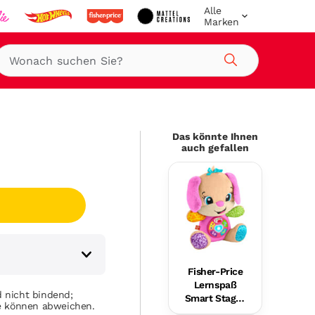
Alle
Marken
Suche
Das könnte Ihnen
auch gefallen
Fisher-Price
Lernspaß
 nicht bindend;
Smart Stages
se können abweichen.
Plüsch-