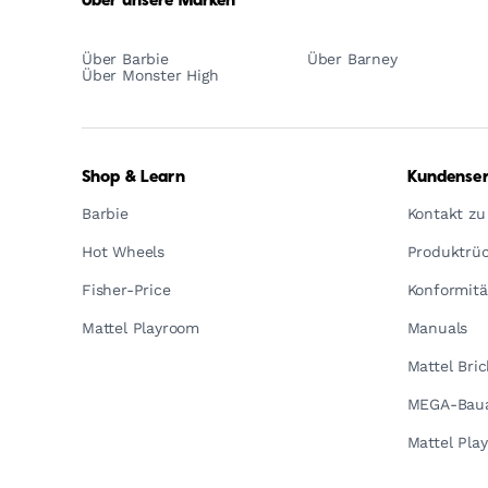
Über unsere Marken
Über Barbie
Über Barney
Über Monster High
Shop & Learn
Kundenser
Barbie
Kontakt zu
Hot Wheels
Produktrüc
Fisher-Price
Konformitä
Mattel Playroom
Manuals
Mattel Bri
MEGA-Baua
Mattel Pla