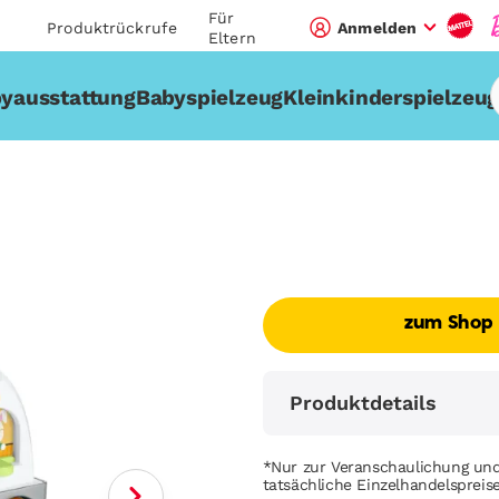
Für
Produktrückrufe
Anmelden
Eltern
yausstattung
Babyspielzeug
Kleinkinderspielzeu
zum Shop
Produktdetails
*Nur zur Veranschaulichung und
tatsächliche Einzelhandelsprei