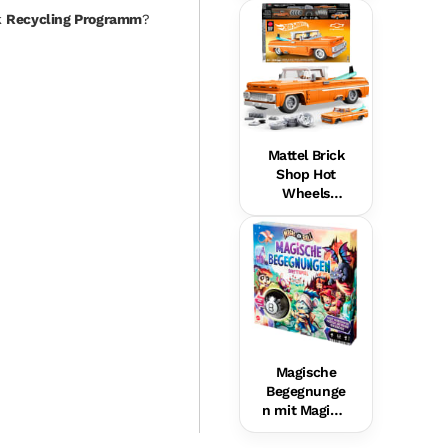
Hundefreund
k
Recycling Programm
?
in Für Babys,
Musikalische
s
Lernspielzeu
g,
Mehrsprachi
ge Version
Mattel Brick
Shop Hot
Wheels
Custom ’62
Chevy
Pickup
Bauset (858
Teile), Für
Sammler
Magische
Begegnunge
n mit Magic 8
Ball