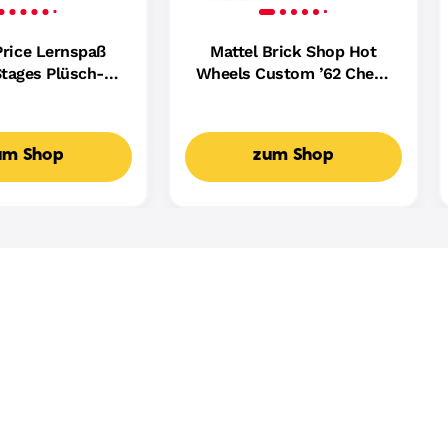
Price Lernspaß
Mattel Brick Shop Hot
tages Plüsch-
Wheels Custom ’62 Chevy
ndin Für Babys,
Pickup Bauset (858 Teile),
ikalisches
Für Sammler
spielzeug,
um Shop
zum Shop
achige Version