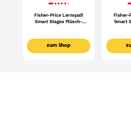
Fisher-Price Lernspaß
Fisher-
Smart Stages Plüsch-
Smart S
Hündchen Für Babys,
Hundefreu
Musikalisches
Mus
Lernspielzeug,
Lern
zum Shop
z
Mehrsprachige Version
Mehrspr