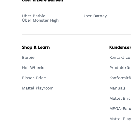
Über unsere Marken
Über Barbie
Über Barney
Über Monster High
Shop & Learn
Kundenser
Barbie
Kontakt zu
Hot Wheels
Produktrüc
Fisher-Price
Konformitä
Mattel Playroom
Manuals
Mattel Bri
MEGA-Baua
Mattel Pla