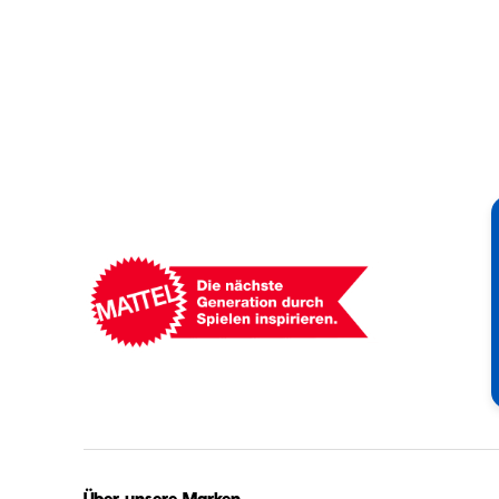
Mattel
-
Empowering
Generations
Through
Play