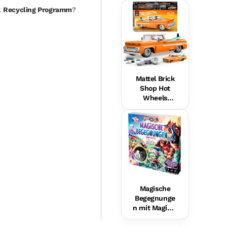
Hundefreund
k
Recycling Programm
?
in Für Babys,
Musikalische
s
Lernspielzeu
g,
Mehrsprachi
ge Version
Mattel Brick
Shop Hot
Wheels
Custom ’62
Chevy
Pickup
Bauset (858
Teile), Für
Sammler
Magische
Begegnunge
n mit Magic 8
Ball