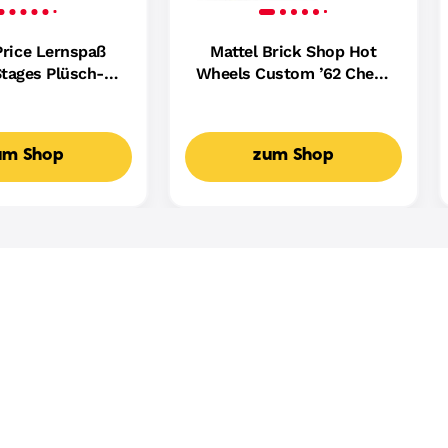
Price Lernspaß
Mattel Brick Shop Hot
tages Plüsch-
Wheels Custom ’62 Chevy
ndin Für Babys,
Pickup Bauset (858 Teile),
ikalisches
Für Sammler
spielzeug,
um Shop
zum Shop
achige Version