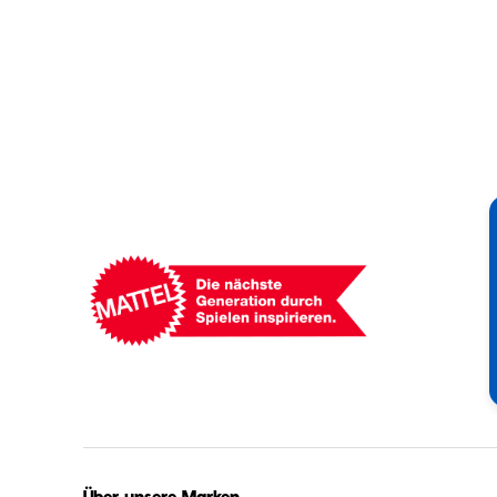
Mattel
-
Empowering
Generations
Through
Play