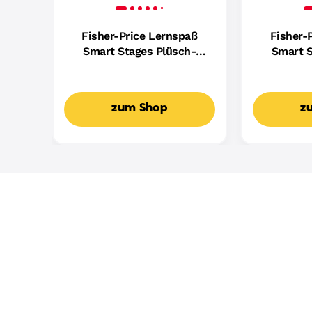
Fisher-Price Lernspaß
Fisher-
Smart Stages Plüsch-
Smart S
Hündchen Für Babys,
Hundefreu
Musikalisches
Mus
Lernspielzeug,
Lern
zum Shop
z
Mehrsprachige Version
Mehrspr