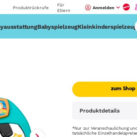
Für
Produktrückrufe
Anmelden
Eltern
yausstattung
Babyspielzeug
Kleinkinderspielzeu
zum Shop
Produktdetails
*Nur zur Veranschaulichung und
tatsächliche Einzelhandelsprei