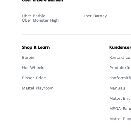
Über unsere Marken
Über Barbie
Über Barney
Über Monster High
Shop & Learn
Kundenser
Barbie
Kontakt zu
Hot Wheels
Produktrüc
Fisher-Price
Konformitä
Mattel Playroom
Manuals
Mattel Bri
MEGA-Baua
Mattel Pla