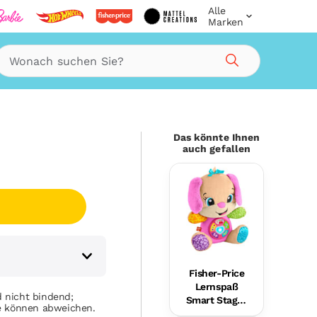
Alle
Marken
g
Suche
Das könnte Ihnen
auch gefallen
Fisher-Price
Lernspaß
 nicht bindend;
Smart Stages
se können abweichen.
Plüsch-