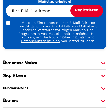
Through
Mattel zu erhalten!
Play
Ihre E-Mail-Adresse
Registrieren
Mit dem Einreichen meiner E-Mail-Adresse
bestätige ich, dass ich E-Mails von Mattel und
anderen vertrauenswürdigen Marken und
Programmen von Mattel erhalten möchte. Hier
klicken, um die
Nutzungsbedingungen
und
Datenschutzrichtlinien
von Mattel zu lesen.
Über unsere Marken
Über Barbie
Ü
Shop & Learn
Kundenservice
Über uns