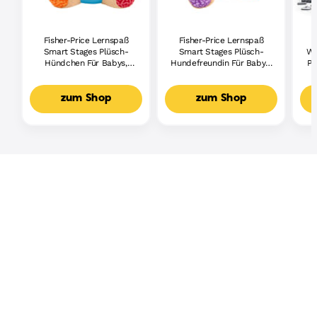
Fisher-Price Lernspaß
Fisher-Price Lernspaß
Smart Stages Plüsch-
Smart Stages Plüsch-
Wh
Hündchen Für Babys,
Hundefreundin Für Babys,
Pi
Musikalisches
Musikalisches
Lernspielzeug,
Lernspielzeug,
Mehrsprachige Version
Mehrsprachige Version
zum Shop
zum Shop