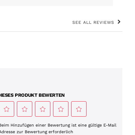
SEE ALL REVIEWS
Click
to
go
to
all
reviews