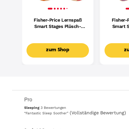
Fisher-Price Lernspaß
Fisher-
Smart Stages Plüsch-
Smart S
Hündchen Für Babys,
Hundefreu
Musikalisches
Mus
Lernspielzeug,
Lern
zum Shop
z
Mehrsprachige Version
Mehrspr
Pro
List
of
sleeping
Sleeping
3 Bewertungen
Pro
3
Review
(Vollständige Bewertung)
“
Fantastic Sleep Soother
”
Highlights
Bewertungen
snippet.
Click
here