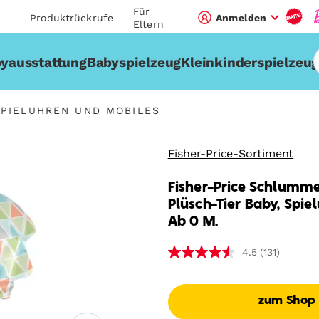
Für
Produktrückrufe
Anmelden
Eltern
yausstattung
Babyspielzeug
Kleinkinderspielzeu
SPIELUHREN UND MOBILES
Fisher-Price-Sortiment
Fisher-Price Schlumme
Plüsch-Tier Baby, Spiel
Ab 0 M.
(131)
4.5
zum Shop