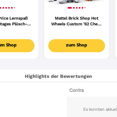
Price Lernspaß
Mattel Brick Shop Hot
tages Plüsch-
Wheels Custom ’62 Chevy
ndin Für Babys,
Pickup Bauset (858 Teile),
ikalisches
Für Sammler
spielzeug,
um Shop
zum Shop
achige Version
Highlights der Bewertungen
Contra
List
of
Contra
Highlights
Es konnten aktuel