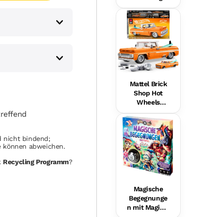
Plüsch-
Hundefreund
in Für Babys,
Musikalische
s
Lernspielzeu
g,
Mehrsprachi
ge Version
Mattel Brick
Shop Hot
Wheels
Custom ’62
reffend
Chevy
Pickup
 nicht bindend;
Bauset (858
se können abweichen.
Teile), Für
Sammler
k
Recycling Programm
?
Magische
Begegnunge
n mit Magic 8
Ball