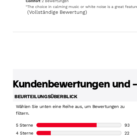
comfort
Comfort
2 Bewertungen
for
2
Review
“
The choice in calming music or white noise is a great featur
full
Bewertungen
snippet.
(Vollständige Bewertung)
review
Click
here
for
full
review