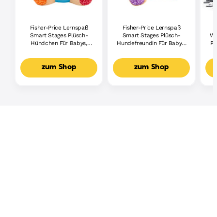
Fisher-Price Lernspaß
Fisher-Price Lernspaß
Smart Stages Plüsch-
Smart Stages Plüsch-
Wh
Hündchen Für Babys,
Hundefreundin Für Babys,
Pi
Musikalisches
Musikalisches
Lernspielzeug,
Lernspielzeug,
Mehrsprachige Version
Mehrsprachige Version
zum Shop
zum Shop