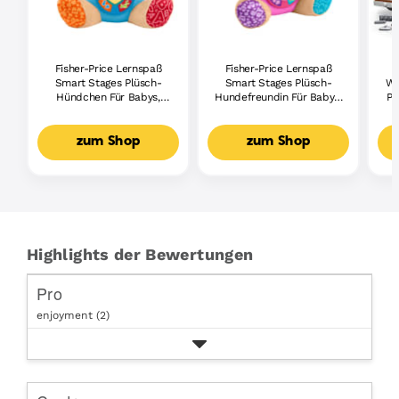
Fisher-Price Lernspaß
Fisher-Price Lernspaß
Smart Stages Plüsch-
Smart Stages Plüsch-
Wh
Hündchen Für Babys,
Hundefreundin Für Babys,
Pi
Musikalisches
Musikalisches
Lernspielzeug,
Lernspielzeug,
Mehrsprachige Version
Mehrsprachige Version
zum Shop
zum Shop
Highlights der Bewertungen
Pro
enjoyment (2)