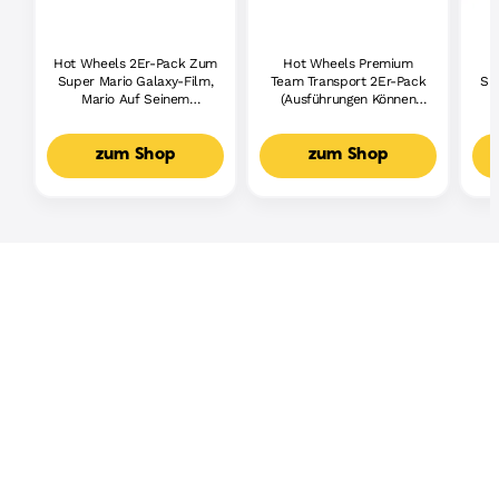
Hot Wheels 2Er-Pack Zum
Hot Wheels Premium
Super Mario Galaxy-Film,
Team Transport 2Er-Pack
Sp
Mario Auf Seinem
(Ausführungen Können
Motorrad Und Bowser Jr.
Variieren)
Ma
Im Clown-Auto
P
zum Shop
zum Shop