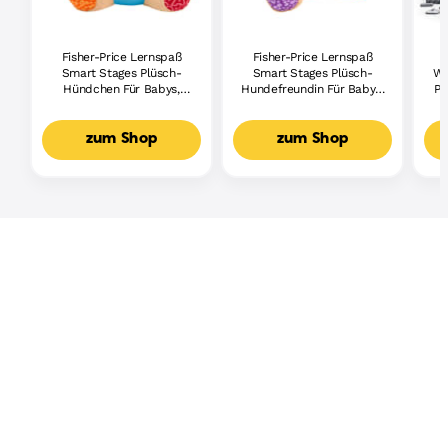
Fisher-Price Lernspaß
Fisher-Price Lernspaß
Smart Stages Plüsch-
Smart Stages Plüsch-
Wh
Hündchen Für Babys,
Hundefreundin Für Babys,
Pi
Musikalisches
Musikalisches
Lernspielzeug,
Lernspielzeug,
Mehrsprachige Version
Mehrsprachige Version
zum Shop
zum Shop