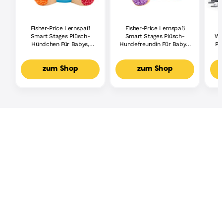
Fisher-Price Lernspaß
Fisher-Price Lernspaß
Smart Stages Plüsch-
Smart Stages Plüsch-
Wh
Hündchen Für Babys,
Hundefreundin Für Babys,
Pi
Musikalisches
Musikalisches
Lernspielzeug,
Lernspielzeug,
Mehrsprachige Version
Mehrsprachige Version
zum Shop
zum Shop