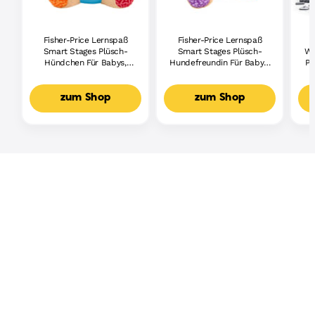
Fisher-Price Lernspaß
Fisher-Price Lernspaß
Smart Stages Plüsch-
Smart Stages Plüsch-
Wh
Hündchen Für Babys,
Hundefreundin Für Babys,
Pi
Musikalisches
Musikalisches
Lernspielzeug,
Lernspielzeug,
Mehrsprachige Version
Mehrsprachige Version
zum Shop
zum Shop