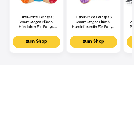
Fisher-Price Lernspaß
Fisher-Price Lernspaß
Smart Stages Plüsch-
Smart Stages Plüsch-
Wh
Hündchen Für Babys,
Hundefreundin Für Babys,
Pi
Musikalisches
Musikalisches
Lernspielzeug,
Lernspielzeug,
Mehrsprachige Version
Mehrsprachige Version
zum Shop
zum Shop