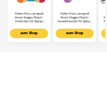
Fisher-Price Lernspaß
Fisher-Price Lernspaß
Smart Stages Plüsch-
Smart Stages Plüsch-
Wh
Hündchen Für Babys,
Hundefreundin Für Babys,
Pi
Musikalisches
Musikalisches
Lernspielzeug,
Lernspielzeug,
Mehrsprachige Version
Mehrsprachige Version
zum Shop
zum Shop